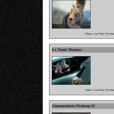
Videos | von Pinky The Bra
4 x Trunk Monkeys
Videos | von Pinky The Bra
Schmunzelseite Picdump 61