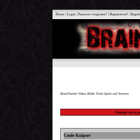
Home
|
Login
|
Passwort vergessen?
|
Registrieren!
|
Regel
BrainFlasher Videos Bilder Trash Spiele und Nonsens
Einträge mit
n
ge
Coole Knipser