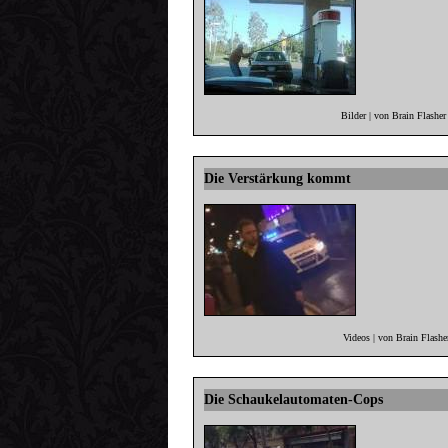
Bilder | von Brain Flashe
Die Verstärkung kommt
Videos | von Brain Flash
Die Schaukelautomaten-Cops