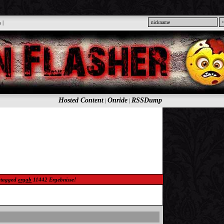
n
|
Hosted Content
Onride
RSSDump
|
|
tagged
ergab
11442
Ergebnisse!