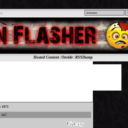
n
|
Hosted Content
Onride
RSSDump
|
|
s: 1075
 zu!