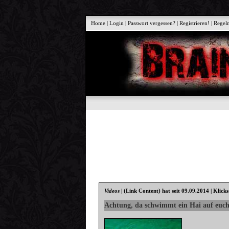
Home
|
Login
|
Passwort vergessen?
|
Registrieren!
|
Regel
Videos
|
(Link Content)
hat seit 09.09.2014 | Klick
Achtung, da schwimmt ein Hai auf euch