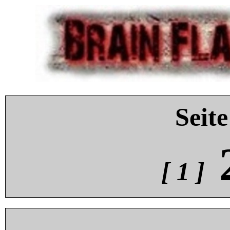
Seite
[ 1 ]