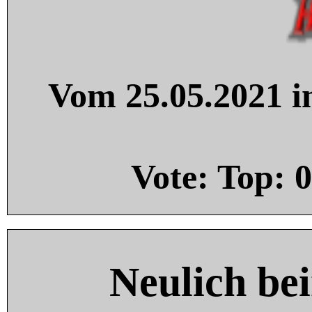
Vom 25.05.2021 in
Vote: Top:
0
Neulich be