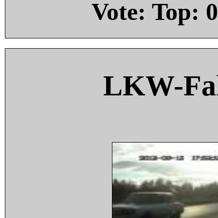
Vote: Top:
0
LKW-Fah