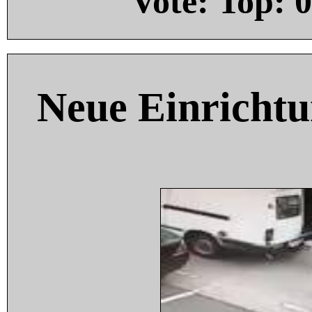
Vote: Top:
0
Neue Einricht