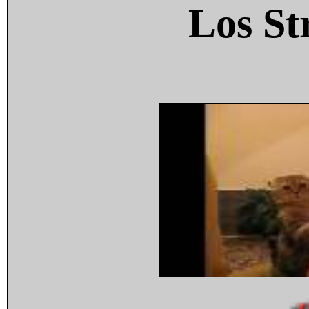
Los St