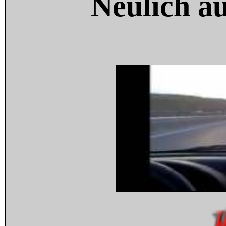
Neulich a