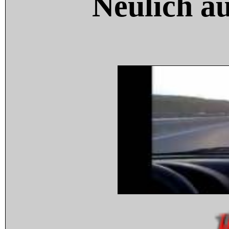
Neulich a