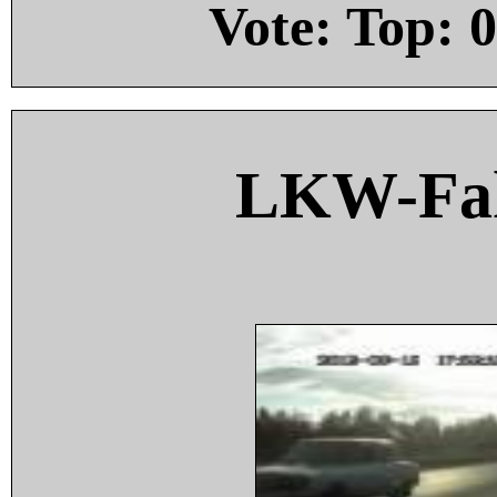
Vote: Top:
0
LKW-Fah