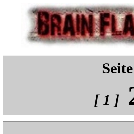
Seite
[ 1 ]