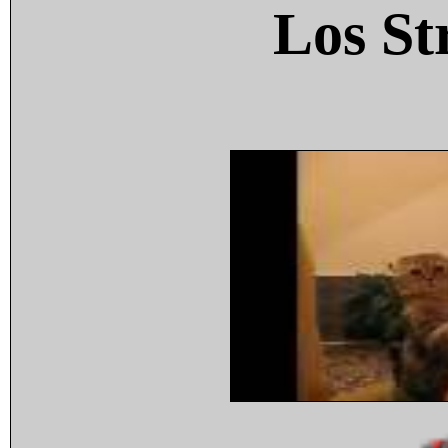
Los St