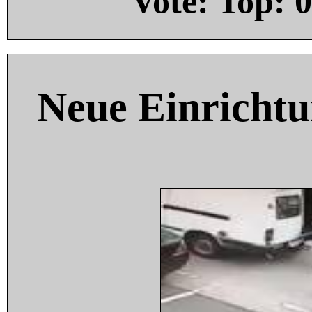
Vote: Top:
0
Neue Einricht