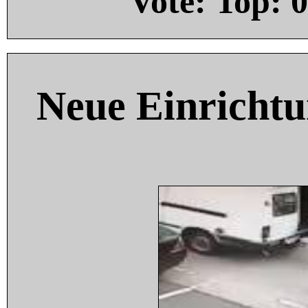
Vote: Top:
0
Neue Einricht