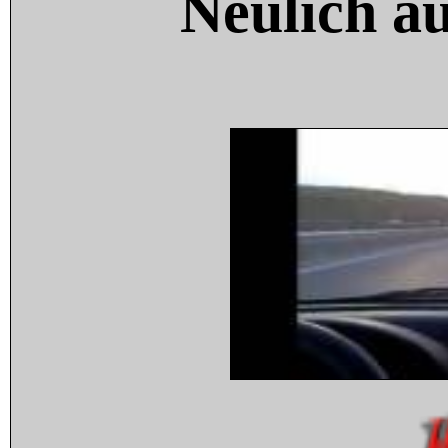
Neulich a