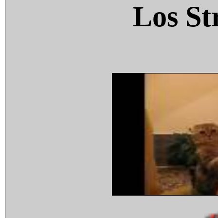
Los St