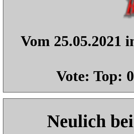
Vom 25.05.2021 in
Vote: Top:
0
Neulich be