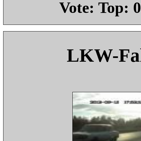
Vote: Top:
0
LKW-Fah