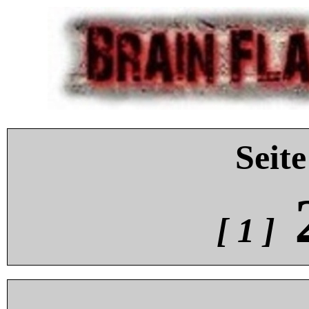
Seite
[ 1 ]