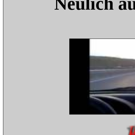
Neulich a