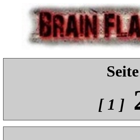
Seite
[ 1 ]