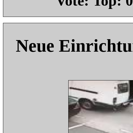
Vote: Top:
0
Neue Einricht