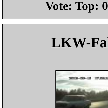
Vote: Top:
0
LKW-Fah