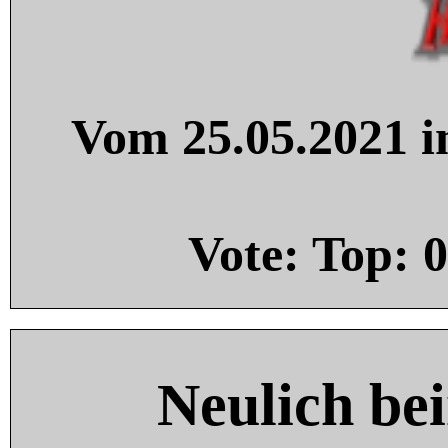
Vom 25.05.2021 in
Vote: Top:
0
Neulich be