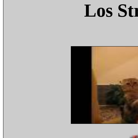
Los St