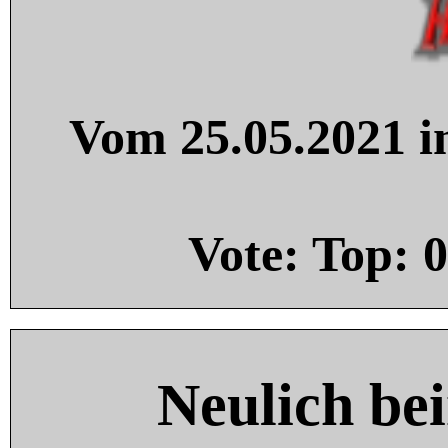
Vom 25.05.2021 in
Vote: Top:
0
Neulich be