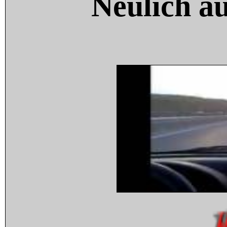
Neulich a