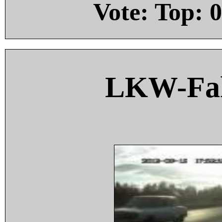
Vote: Top:
0
LKW-Fah