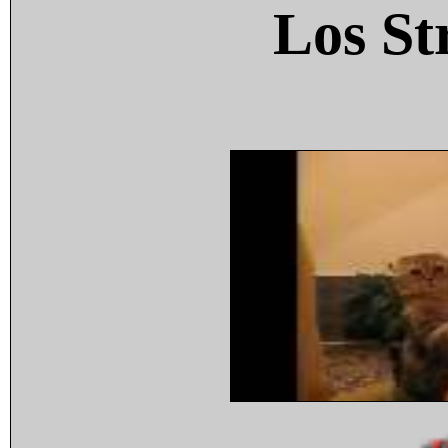
Los St