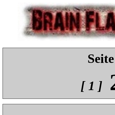
Seite
[ 1 ]