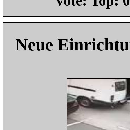
Vote: Top:
0
Neue Einricht