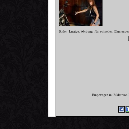
Bilder
Lustige
Werbung
für
schnellen
Blumenver
|
,
,
,
,
Eingetragen in: Bilder von