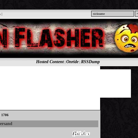
n
|
Hosted Content
Onride
RSSDump
|
|
: 1706
versand