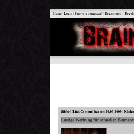
Home
|
Login
|
Passwort vergessen?
|
Registrieren!
|
Regel
Bilder
|
(Link Content)
hat seit 20.03.2009 | Klicks
Lustige Werbung für schnellen Blumen