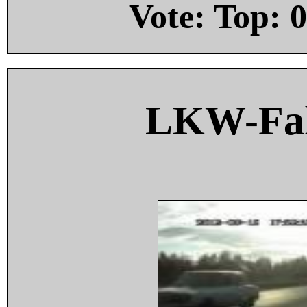
Vote: Top:
0
LKW-Fah