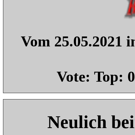
Vom 25.05.2021 in
Vote: Top:
0
Neulich be