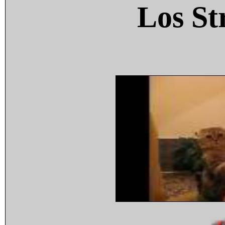
Los St