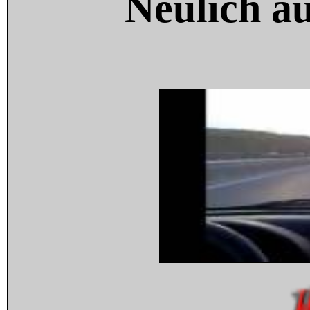
Neulich a