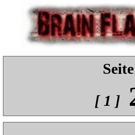
Seite
[ 1 ]