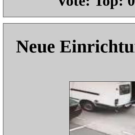
Vote: Top:
0
Neue Einricht