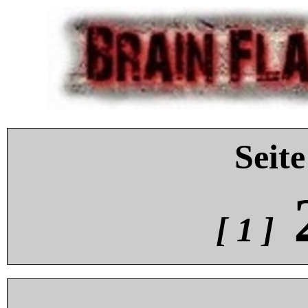
Seite
[ 1 ]