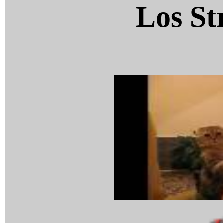
Los St