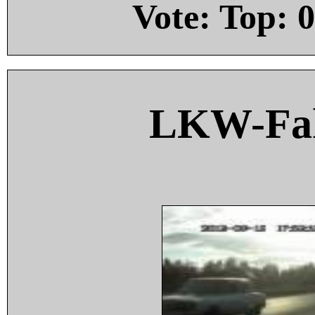
Vote: Top:
0
LKW-Fah