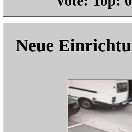
Vote: Top:
0
Neue Einricht