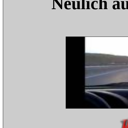
Neulich a