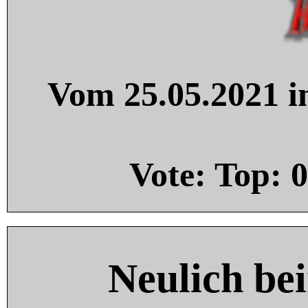
Vom 25.05.2021 in
Vote: Top:
0
Neulich be