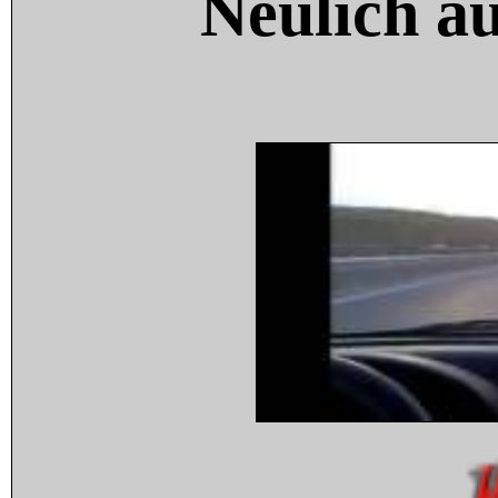
Neulich a