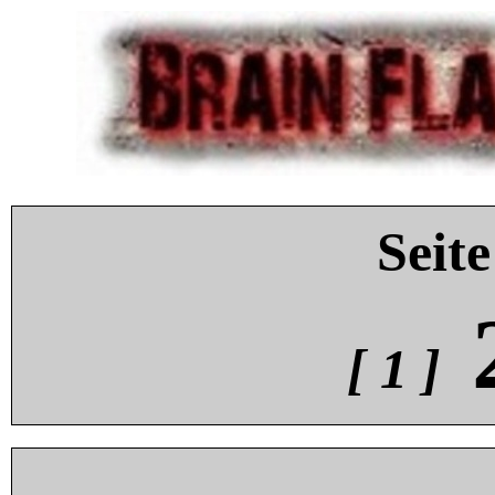
Seite
[ 1 ]