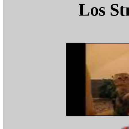
Los St