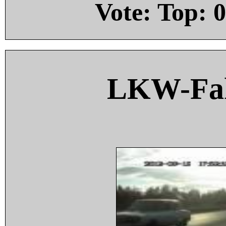
Vote: Top:
0
LKW-Fah