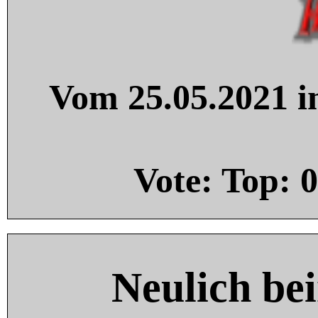
Vom 25.05.2021 in
Vote: Top:
0
Neulich be