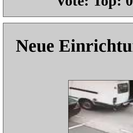
Vote: Top:
0
Neue Einricht