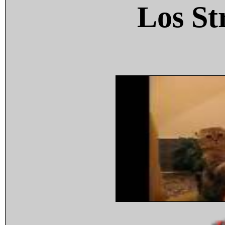
Los St