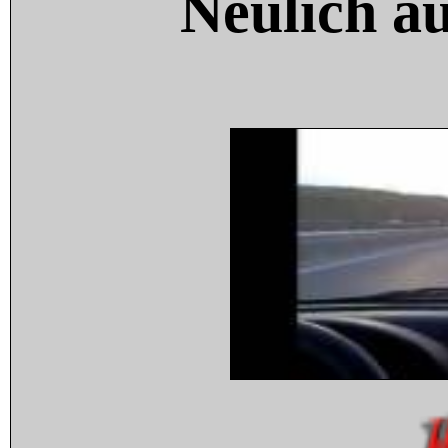
Neulich a