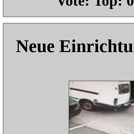
Vote: Top:
0
Neue Einricht