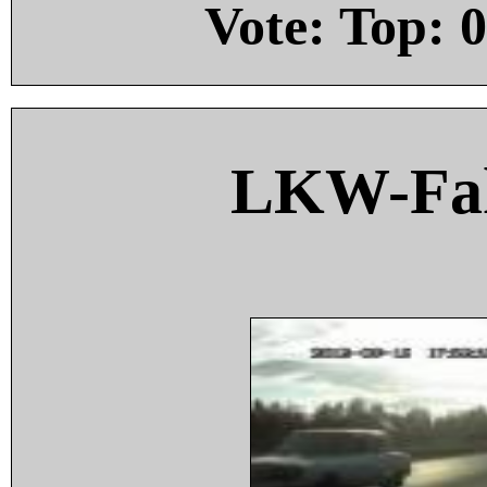
Vote: Top:
0
LKW-Fah