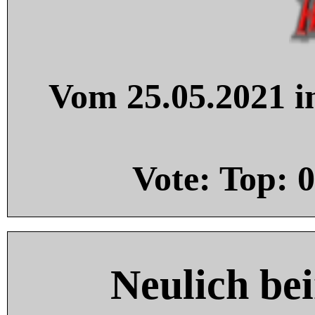
Vom 25.05.2021 in
Vote: Top:
0
Neulich be