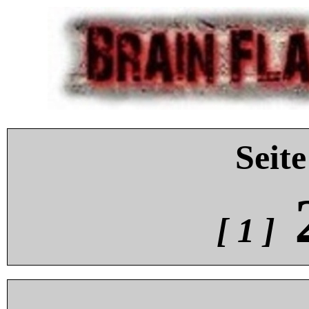
Seite
[ 1 ]