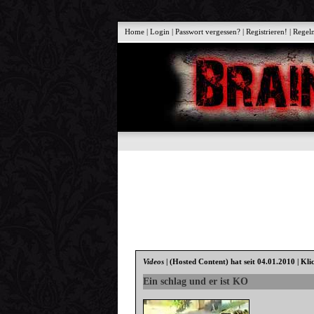
Home
|
Login
|
Passwort vergessen?
|
Registrieren!
|
Regel
Videos
|
(Hosted Content)
hat seit 04.01.2010 | Kli
Ein schlag und er ist KO