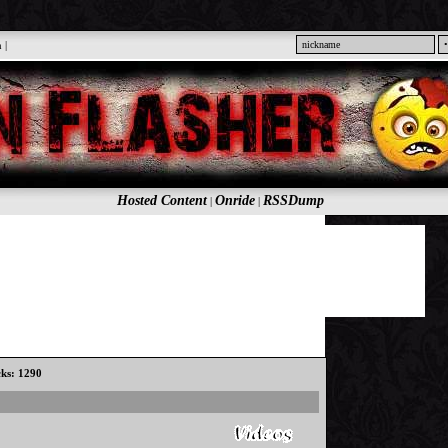
n
|
Hosted Content
Onride
RSSDump
|
|
cks: 1290