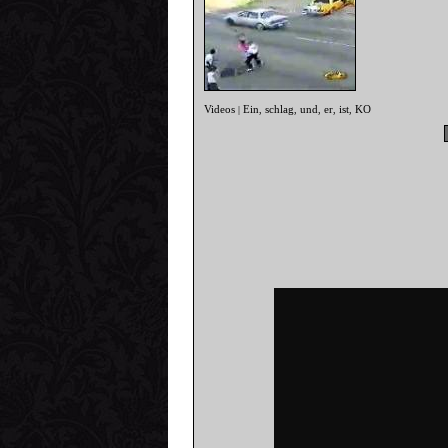
Videos
Ein
schlag
und
er
ist
KO
|
,
,
,
,
,