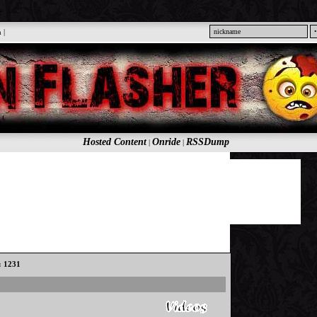
n
|
Hosted Content
Onride
RSSDump
|
|
s: 1231