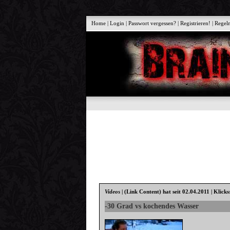
Home
|
Login
|
Passwort vergessen?
|
Registrieren!
|
Regel
Videos
|
(Link Content)
hat seit 02.04.2011 | Klick
-30 Grad vs kochendes Wasser