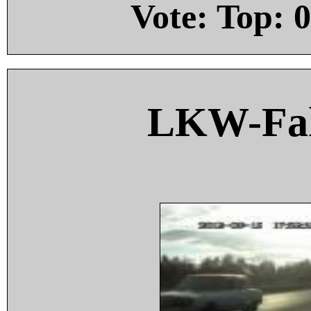
Vote: Top:
0
LKW-Fah