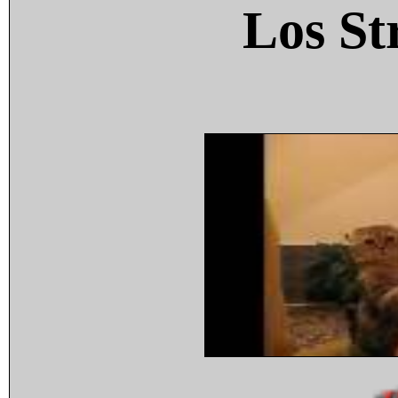
Los St