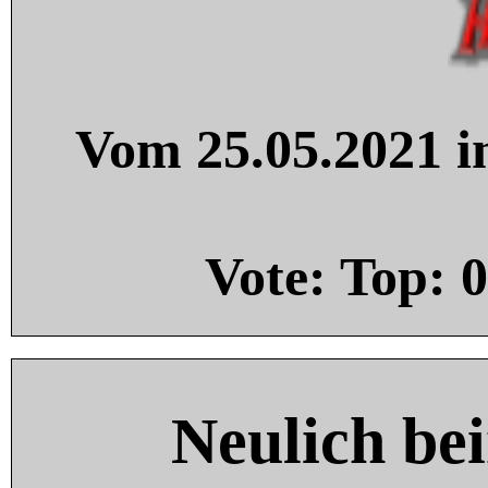
Vom 25.05.2021 in
Vote: Top:
0
Neulich be