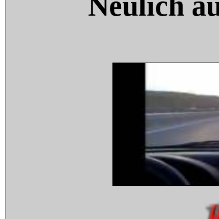
Neulich a