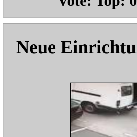
Vote: Top:
0
Neue Einricht