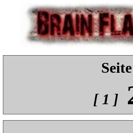
Seite
[ 1 ]