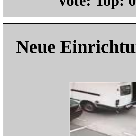
Vote: Top:
0
Neue Einricht