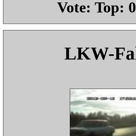
Vote: Top:
0
LKW-Fah