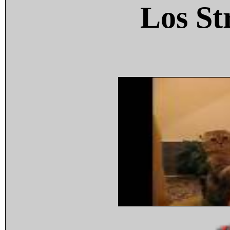
Los St