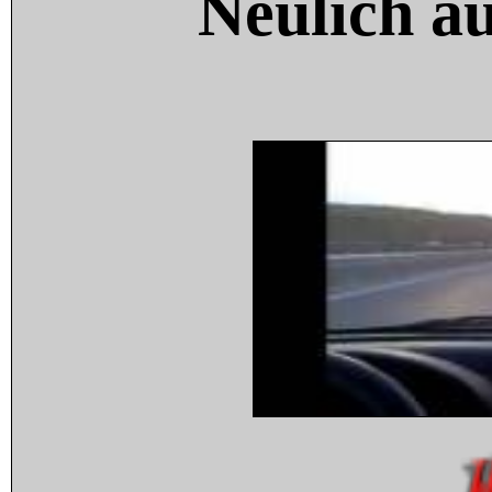
Neulich a