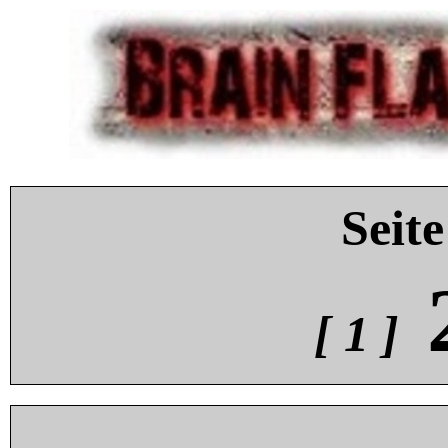
Seite
[ 1 ]