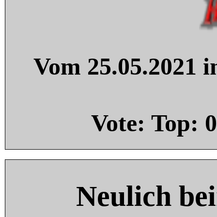
Vom 25.05.2021 in
Vote: Top:
0
Neulich be