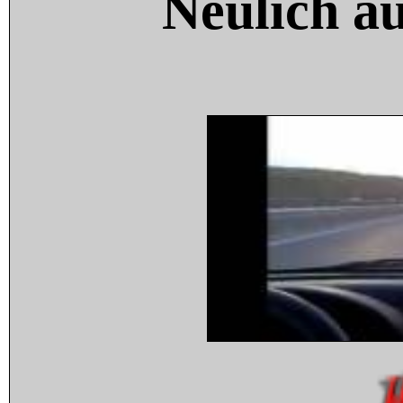
Neulich a