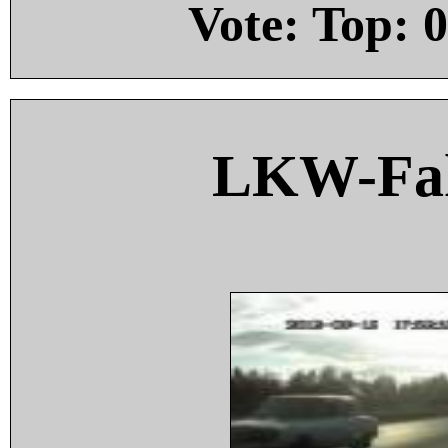
Vote: Top:
0
LKW-Fah