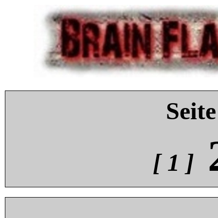
Seite
[ 1 ]