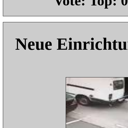
Vote: Top:
0
Neue Einricht