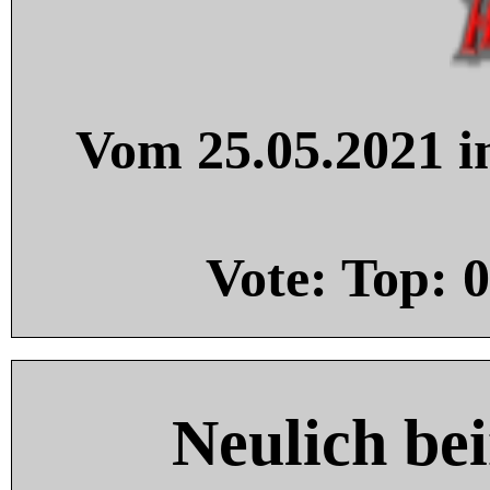
Vom 25.05.2021 in
Vote: Top:
0
Neulich be