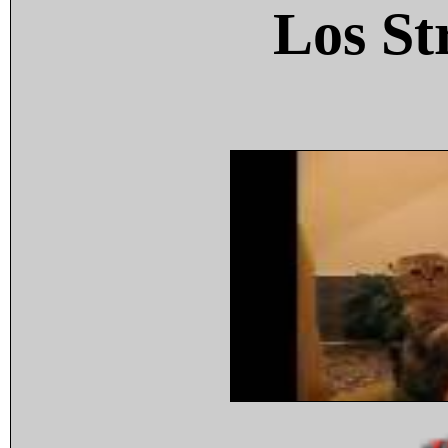
Los St