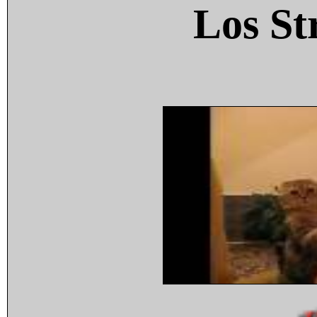
Los St