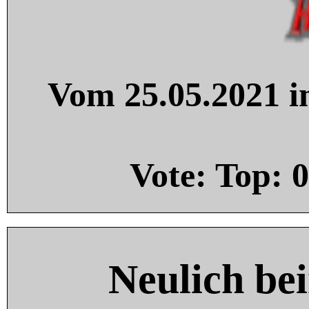
Vom 25.05.2021 in
Vote: Top:
0
Neulich be