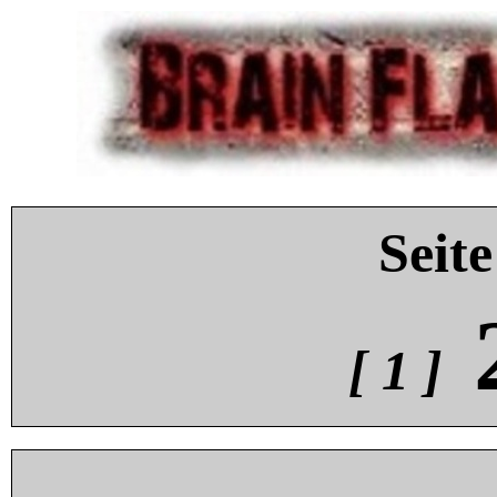
Seite
[ 1 ]