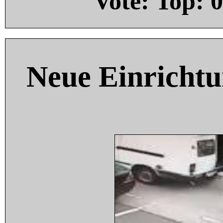
Vote: Top:
0
Neue Einricht