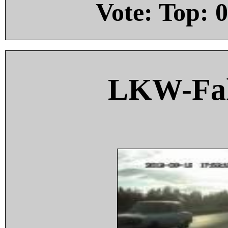
Vote: Top:
0
LKW-Fah