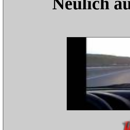
Neulich a