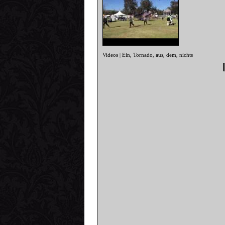
Videos
Ein
Tornado
aus
dem
nichts
|
,
,
,
,