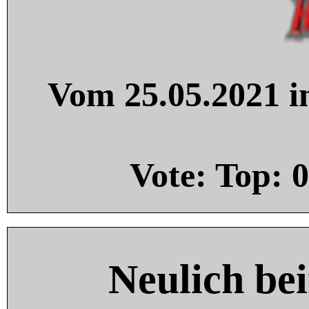
Vom 25.05.2021 in
Vote: Top:
0
Neulich be