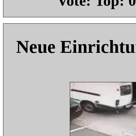
Vote: Top:
0
Neue Einricht