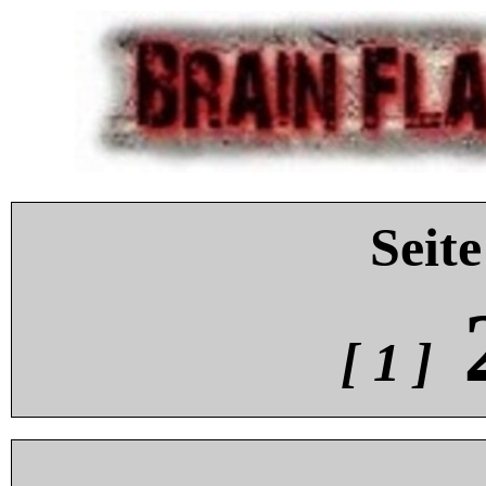
Seite
[ 1 ]