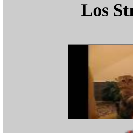
Los St