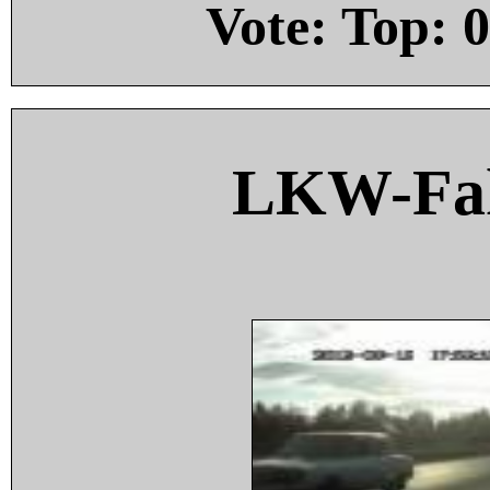
Vote: Top:
0
LKW-Fah