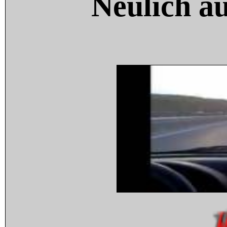
Neulich a