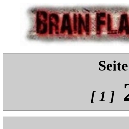
Seite
[ 1 ]