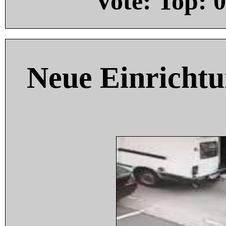
Vote: Top:
0
Neue Einricht