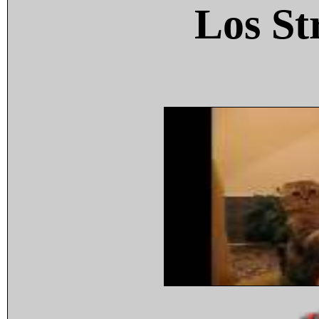
Los St