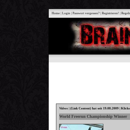
Home
|
Login
|
Passwort vergessen?
|
Registrieren!
|
Regel
Videos
|
(Link Content)
hat seit 19.08.2009 | Klick
World Freerun Championship Winner