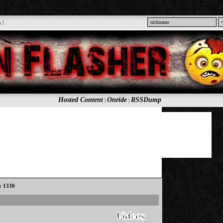
n
|
Hosted Content
Onride
RSSDump
|
|
s: 1330