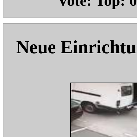
Vote: Top:
0
Neue Einricht