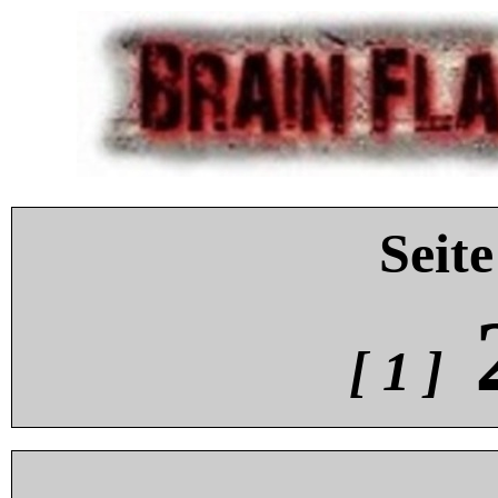
Seite
[ 1 ]