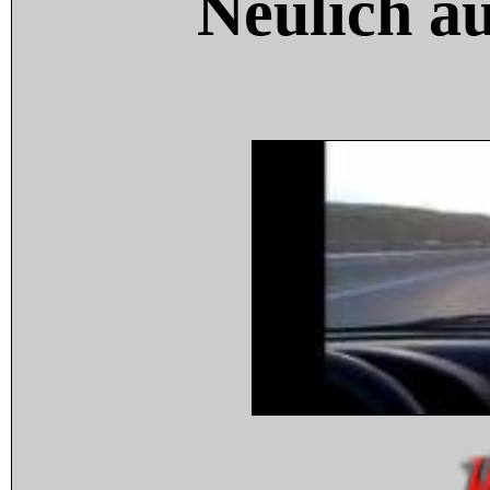
Neulich a