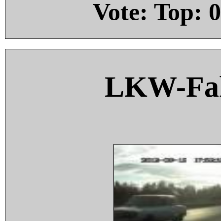
Vote: Top:
0
LKW-Fah