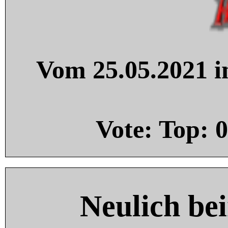
Vom 25.05.2021 in
Vote: Top:
0
Neulich be