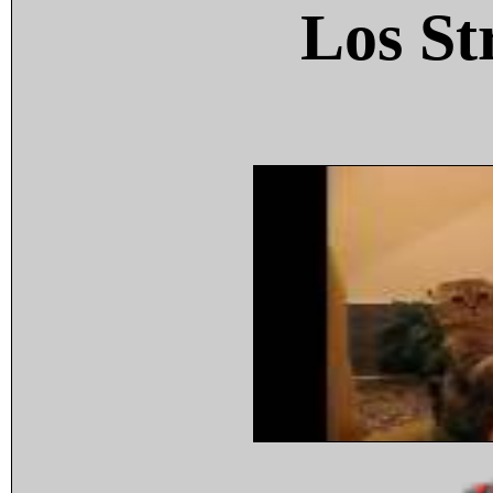
Los St