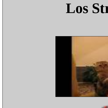
Los St