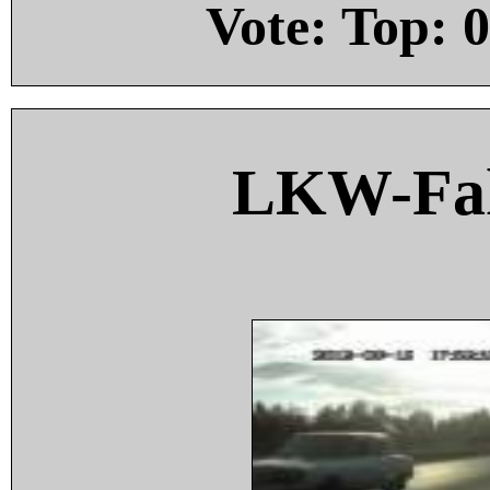
Vote: Top:
0
LKW-Fah