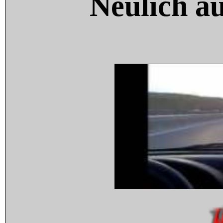
Neulich a