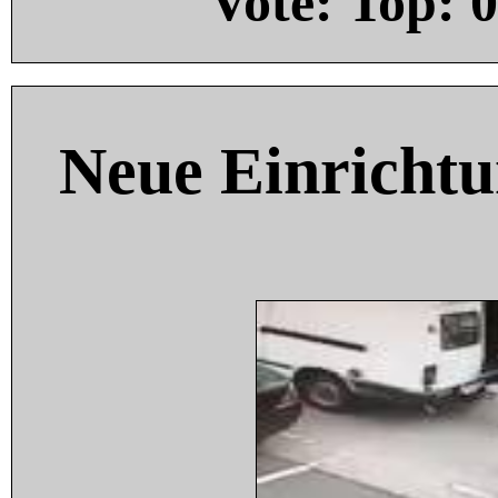
Vote: Top:
0
Neue Einricht