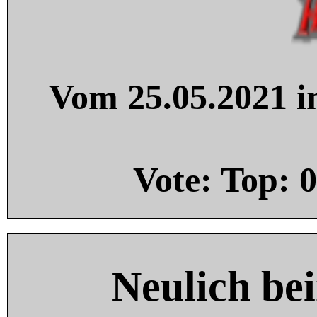
Vom 25.05.2021 in
Vote: Top:
0
Neulich be