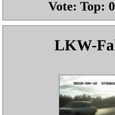
Vote: Top:
0
LKW-Fah