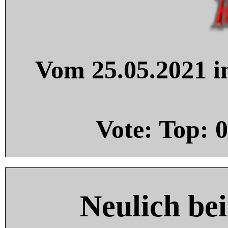
Vom 25.05.2021 in
Vote: Top:
0
Neulich be