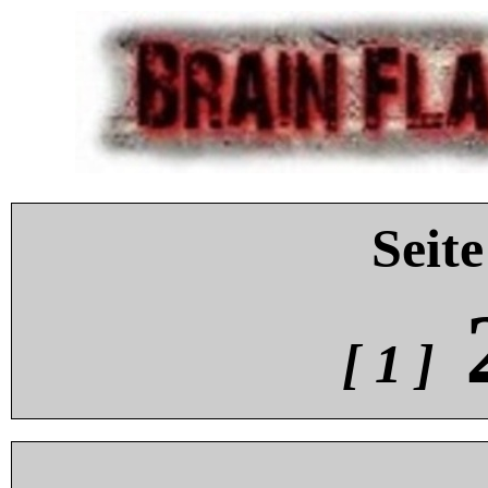
Seite
[ 1 ]