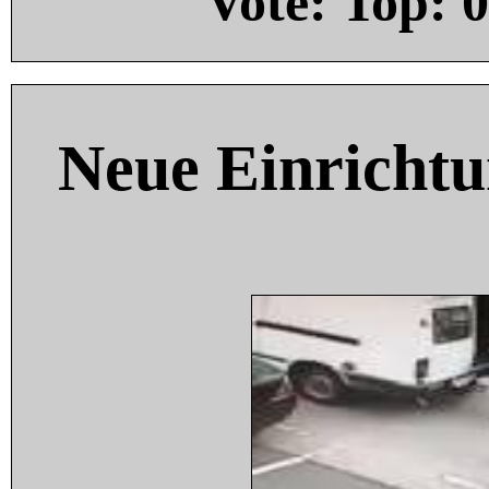
Vote: Top:
0
Neue Einricht