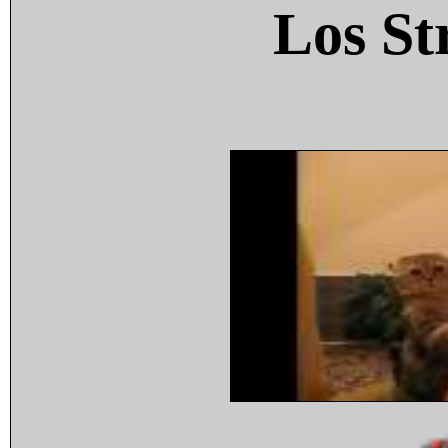
Los St