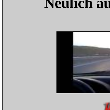
Neulich a