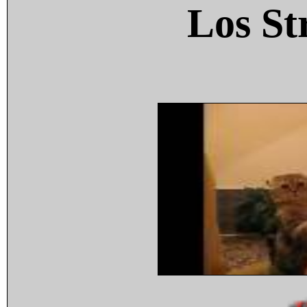
Los St