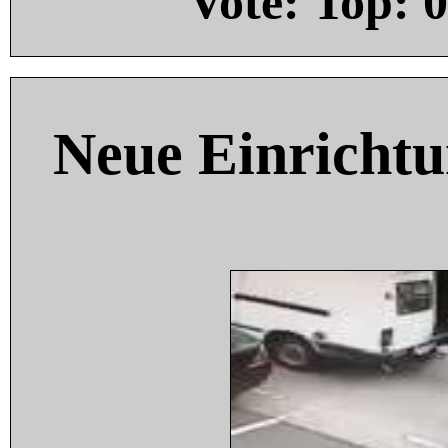
Vote: Top:
0
Neue Einricht