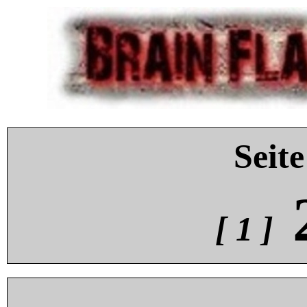
Seite
[ 1 ]