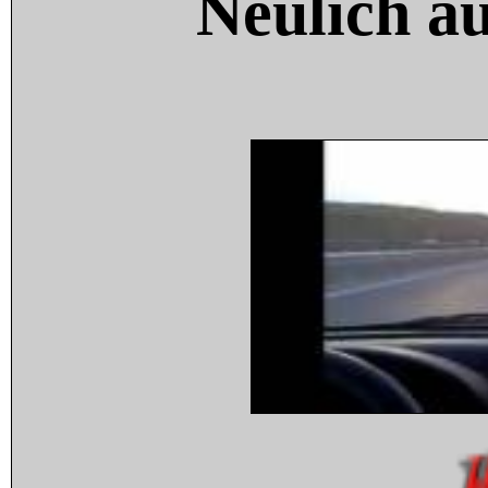
Neulich a