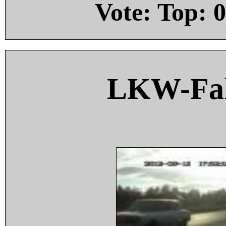
Vote: Top:
0
LKW-Fah