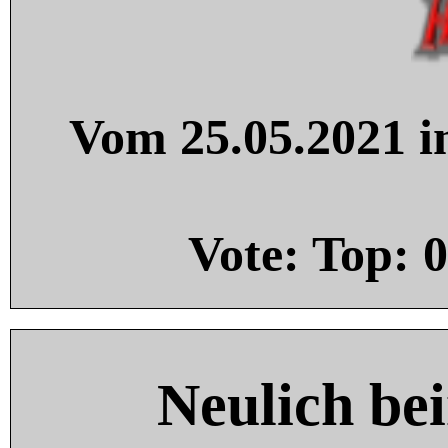
Vom 25.05.2021 in
Vote: Top:
0
Neulich be