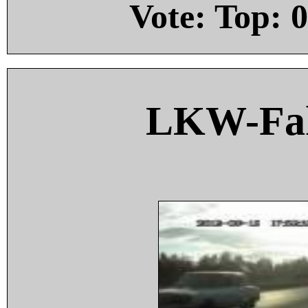
Vote: Top:
0
LKW-Fah