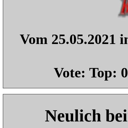
Vom 25.05.2021 in
Vote: Top:
0
Neulich be