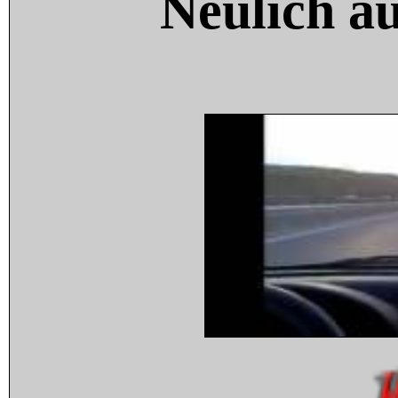
Neulich a