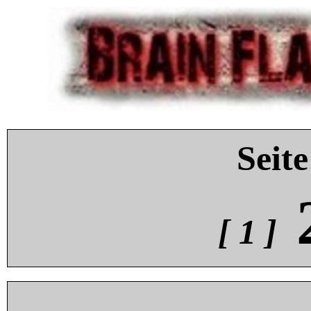
Seite
[ 1 ]