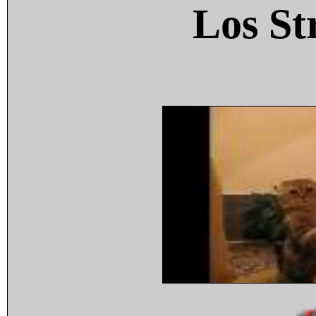
Los St