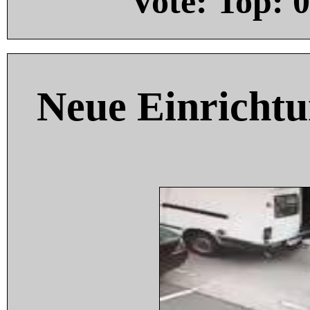
Vote: Top:
0
Neue Einricht