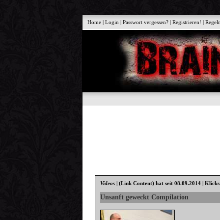
Home
|
Login
|
Passwort vergessen?
|
Registrieren!
|
Regel
Videos
|
(Link Content)
hat seit 08.09.2014 | Klick
Unsanft geweckt Compilation