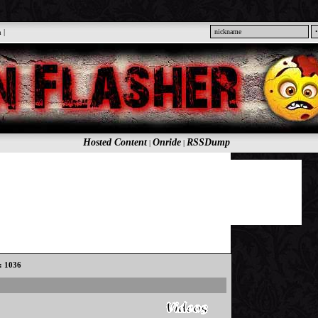
n
|
Hosted Content
Onride
RSSDump
|
|
s: 1036