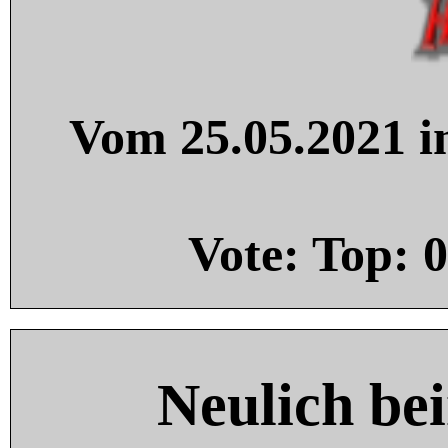
Vom 25.05.2021 in
Vote: Top:
0
Neulich be