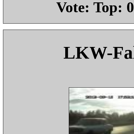
Vote: Top:
0
LKW-Fah