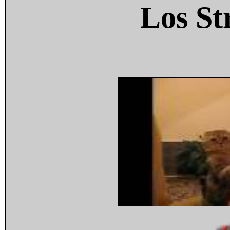
Los St