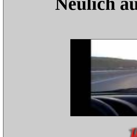
Neulich a