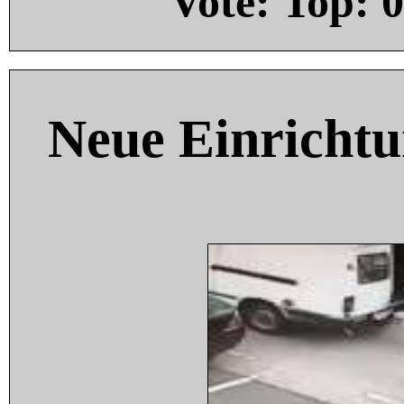
Vote: Top:
0
Neue Einricht