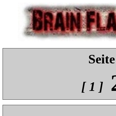
Seite
[ 1 ]