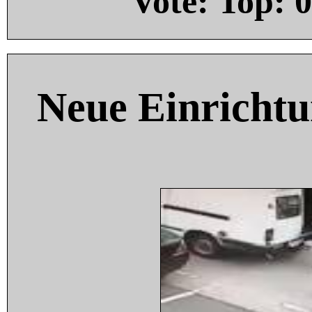
Vote: Top:
0
Neue Einricht