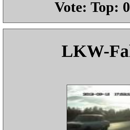
Vote: Top:
0
LKW-Fah