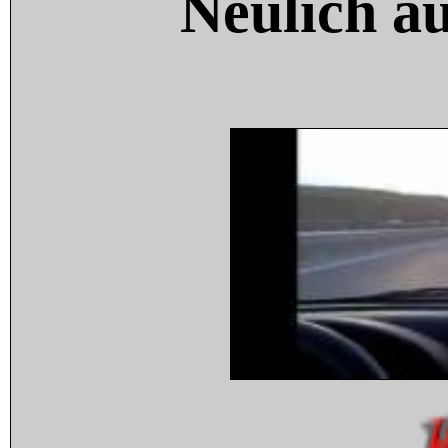
Neulich a