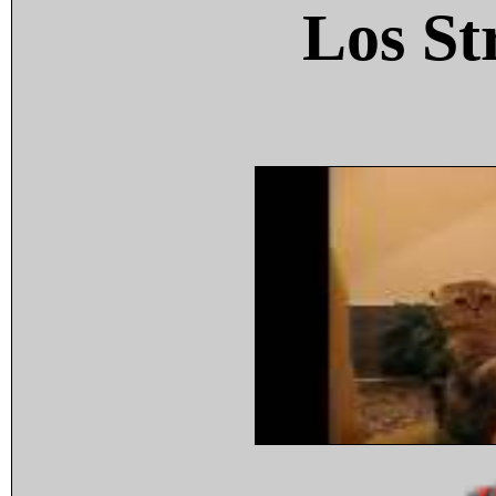
Los St