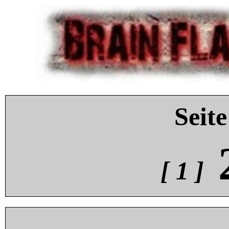
Seite
[ 1 ]