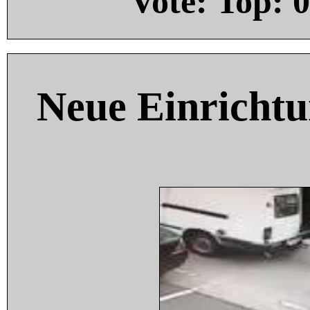
Vote: Top:
0
Neue Einricht