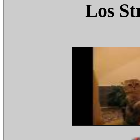
Los St