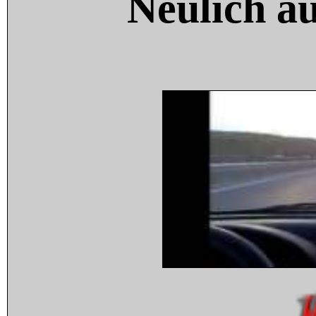
Neulich a