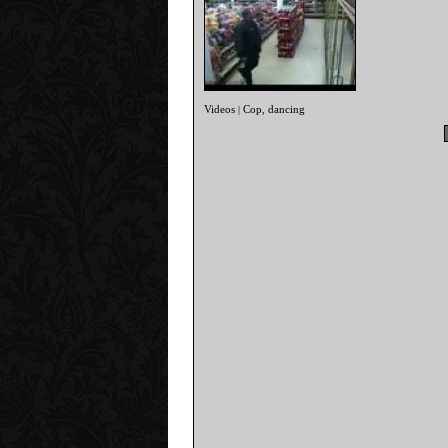
Videos
Cop
dancing
|
,