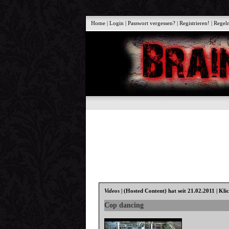
Home
|
Login
|
Passwort vergessen?
|
Registrieren!
|
Regel
Videos
|
(Hosted Content)
hat seit 21.02.2011 | Kli
Cop dancing