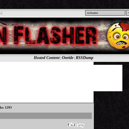
n
|
Hosted Content
Onride
RSSDump
|
|
cks: 1293