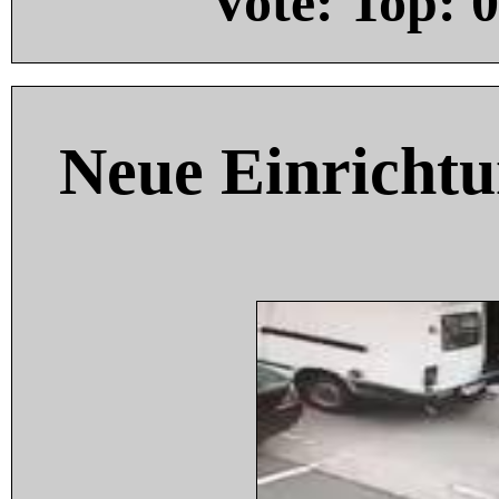
Vote: Top:
0
Neue Einricht