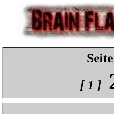
Seite
[ 1 ]