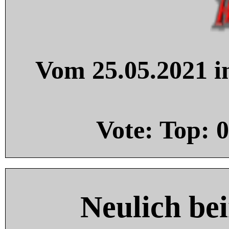
Vom 25.05.2021 in
Vote: Top:
0
Neulich be