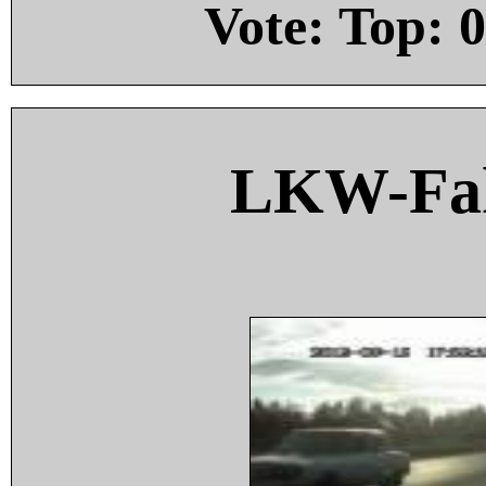
Vote: Top:
0
LKW-Fah