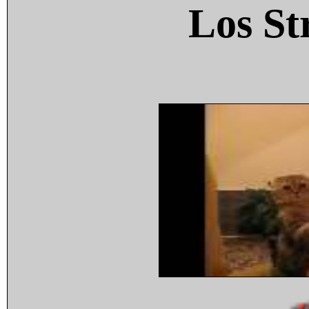
Los St