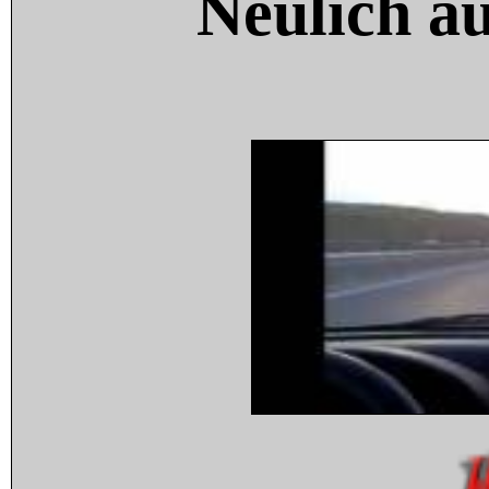
Neulich a