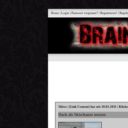
Home
|
Login
|
Passwort vergessen?
|
Registrieren!
|
Regel
Videos
|
(Link Content)
hat seit 10.01.2011 | Klick
Dach als Skischanze nutzen