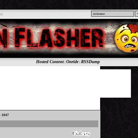
n
|
Hosted Content
Onride
RSSDump
|
|
s: 1047