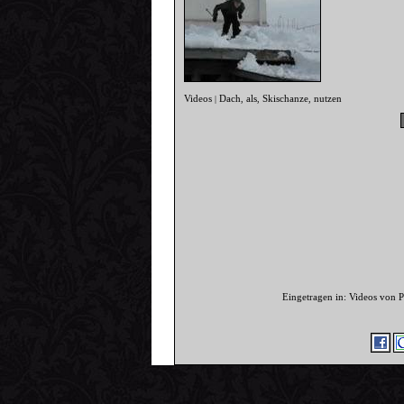
Videos
Dach
als
Skischanze
nutzen
|
,
,
,
Eingetragen in: Videos von 