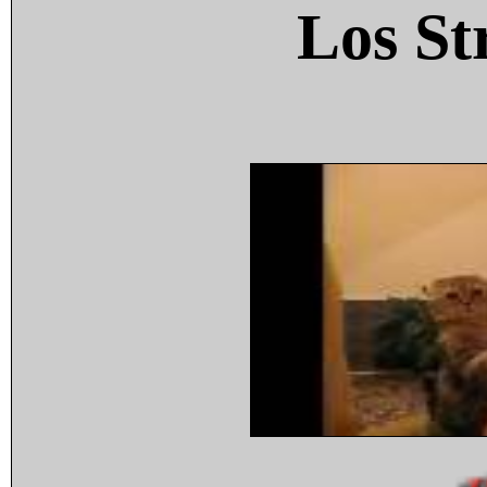
Los St