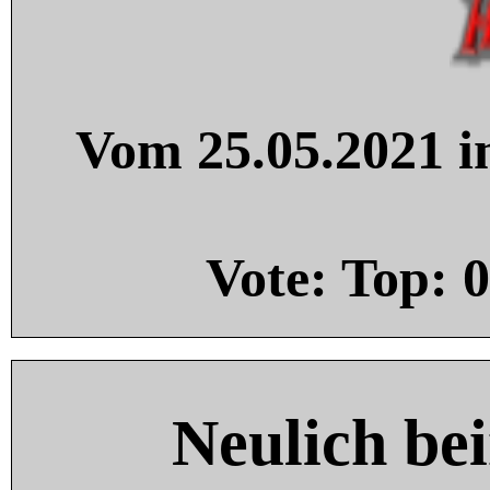
Vom 25.05.2021 in
Vote: Top:
0
Neulich be