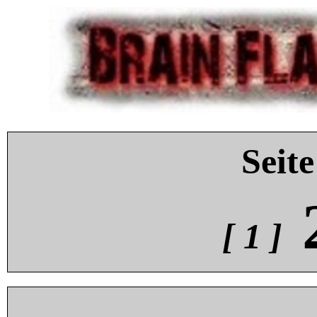
Seite
[ 1 ]