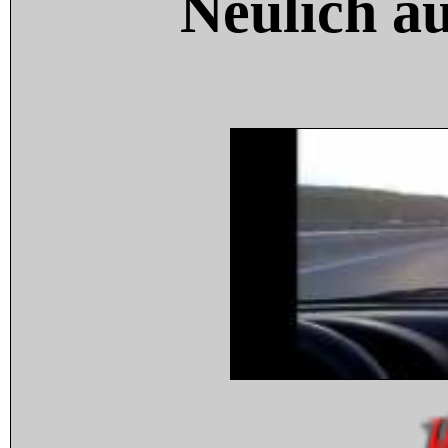
Neulich a