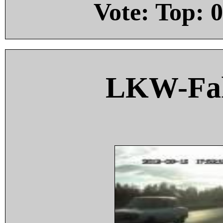
Vote: Top:
0
LKW-Fah