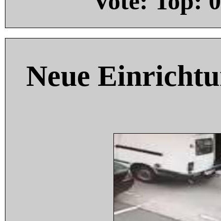
Vote: Top:
0
Neue Einricht