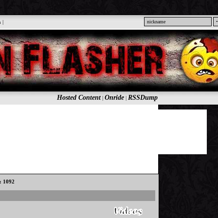
n
|
Hosted Content
Onride
RSSDump
|
|
s: 1092