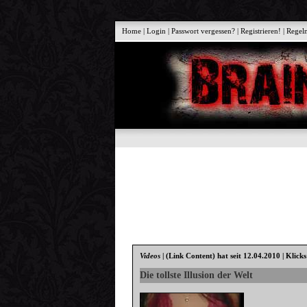
Home
|
Login
|
Passwort vergessen?
|
Registrieren!
|
Regel
Videos
|
(Link Content)
hat seit 12.04.2010 | Klick
Die tollste Illusion der Welt