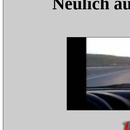
Neulich a