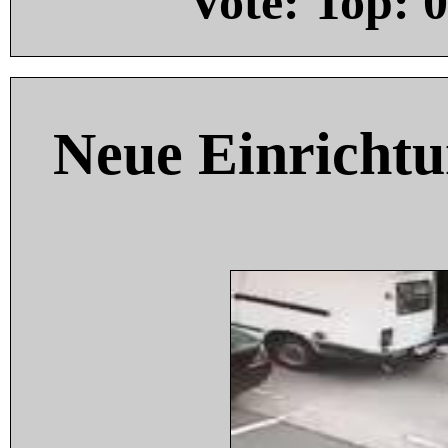
Vote: Top:
0
Neue Einricht