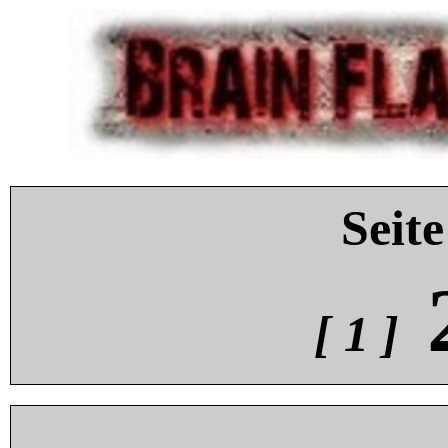
Seite
[ 1 ]