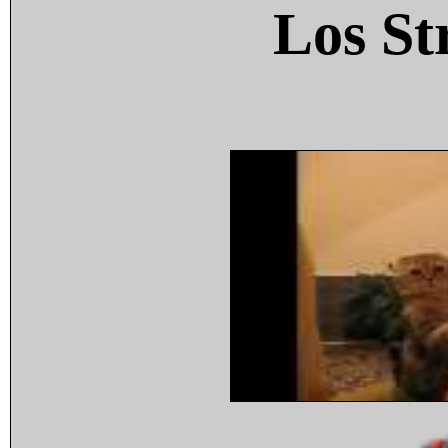
Los St