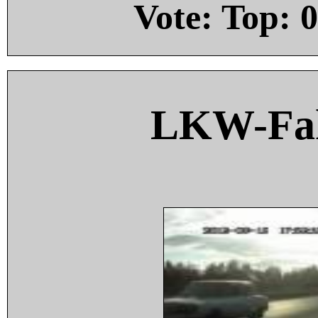
Vote: Top:
0
LKW-Fah