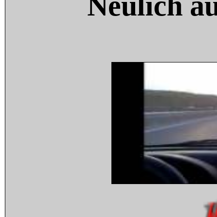
Neulich a