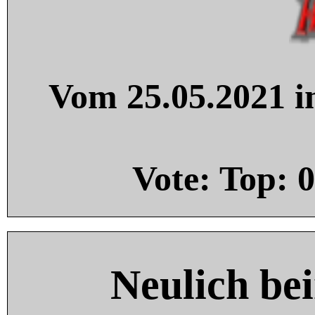
Vom 25.05.2021 in
Vote: Top:
0
Neulich be