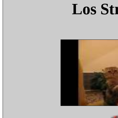
Los St