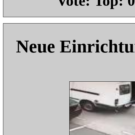
Vote: Top:
0
Neue Einricht