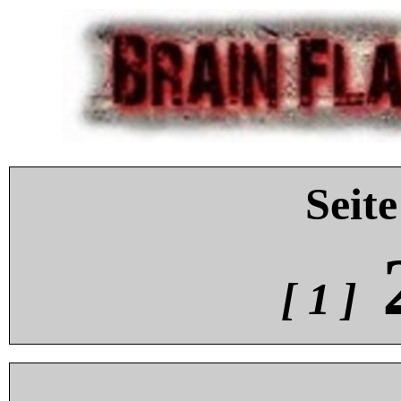
Seite
[ 1 ]