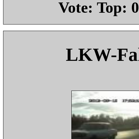
Vote: Top:
0
LKW-Fah