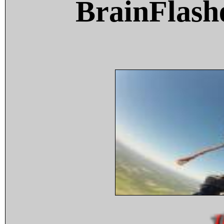
BrainFlash