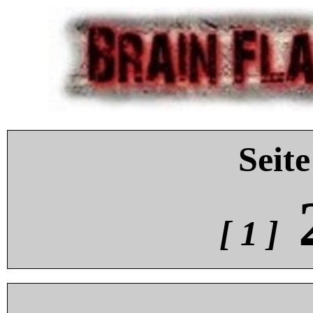
Seite
[ 1 ]