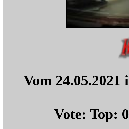
Vom 24.05.2021 i
Vote: Top:
0