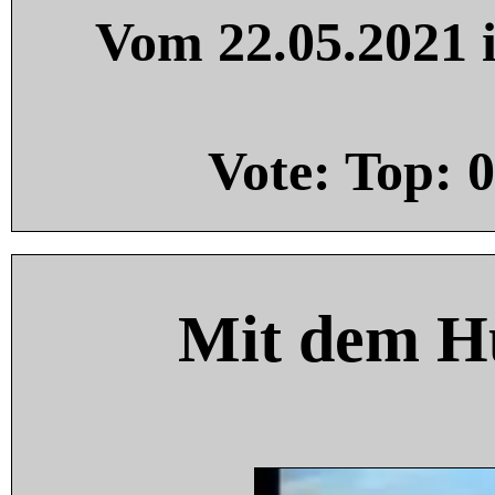
Vom 22.05.2021 i
Vote: Top:
0
Mit dem H