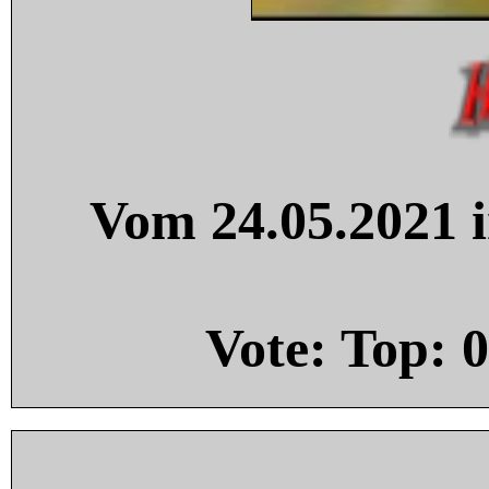
Vom 24.05.2021 i
Vote: Top:
0