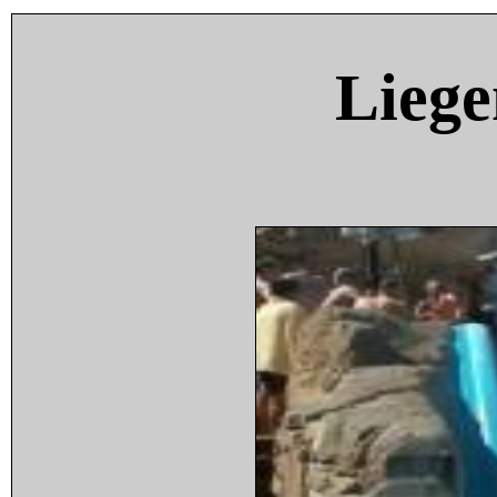
Liege