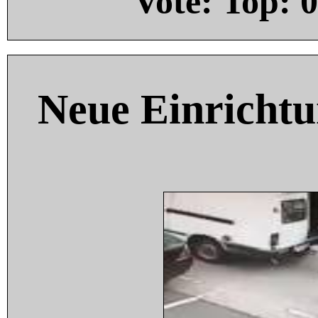
Vote: Top:
0
Neue Einricht