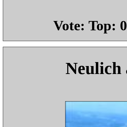
Vote: Top:
0
Neulich 