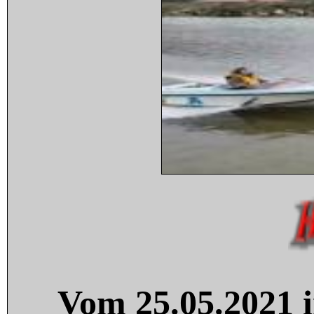
Vom 25.05.2021 i