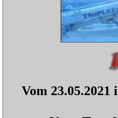
Vom 23.05.2021 i