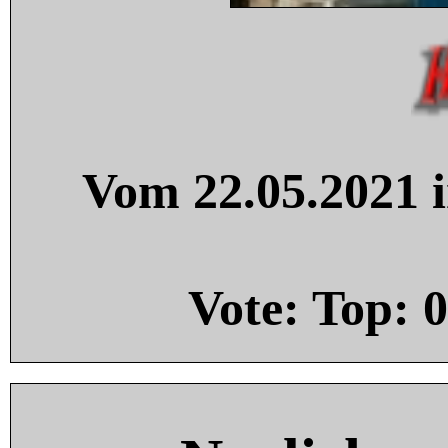
Vom 22.05.2021 i
Vote: Top:
0