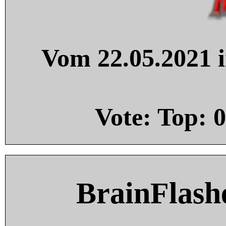
Vom 22.05.2021 i
Vote: Top:
0
BrainFlash