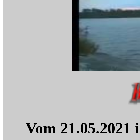
Vom 21.05.2021 i