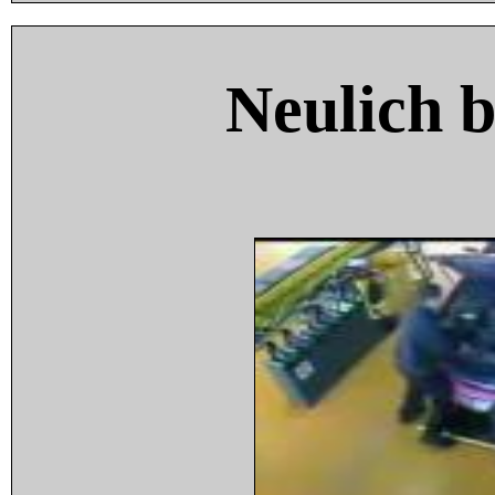
Neulich 