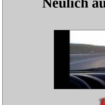
Neulich a