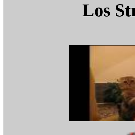
Los St