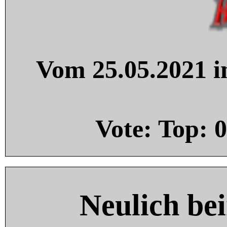
Vom 25.05.2021 in
Vote: Top:
0
Neulich be