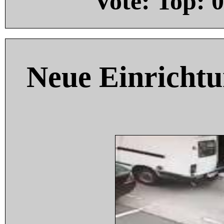
Vote: Top:
0
Neue Einricht