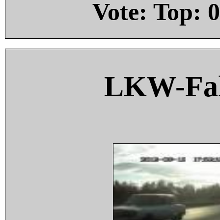
Vote: Top:
0
LKW-Fah