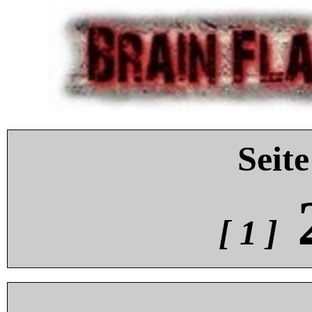
Seite
[ 1 ]