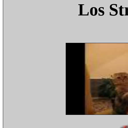
Los St