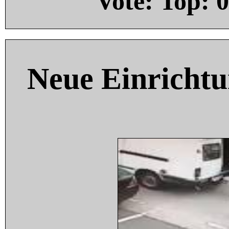
Vote: Top:
0
Neue Einricht