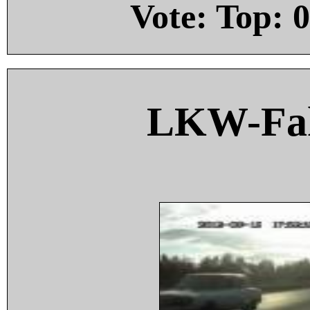
Vote: Top:
0
LKW-Fah