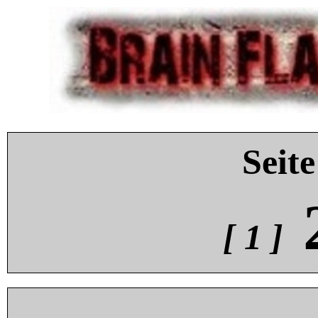
Seite
[ 1 ]