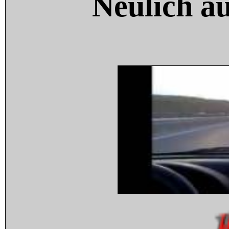
Neulich a