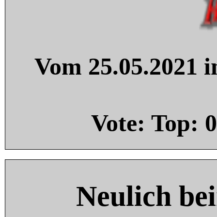
Vom 25.05.2021 in
Vote: Top:
0
Neulich be