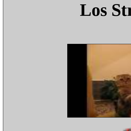
Los St