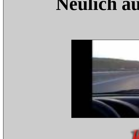
Neulich a