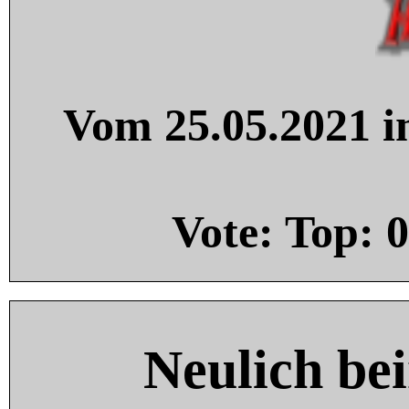
Vom 25.05.2021 in
Vote: Top:
0
Neulich be