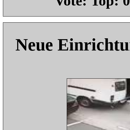
Vote: Top:
0
Neue Einricht