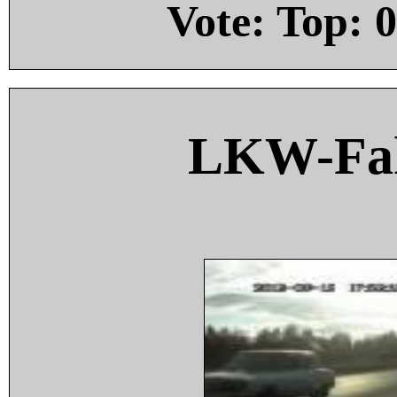
Vote: Top:
0
LKW-Fah