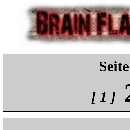
Seite
[ 1 ]