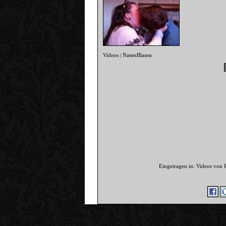
Videos
NasenBlasen
|
Eingetragen in: Videos von 