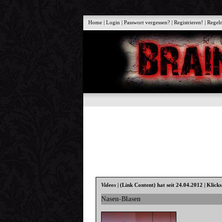
Home
|
Login
|
Passwort vergessen?
|
Registrieren!
|
Regel
Videos
|
(Link Content)
hat seit 24.04.2012 | Klick
Nasen-Blasen