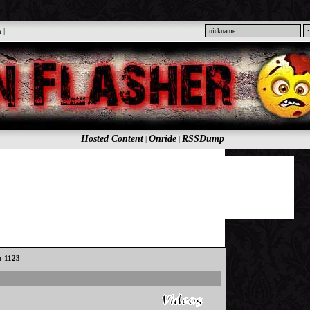
n
|
Hosted Content
Onride
RSSDump
|
|
s: 1123