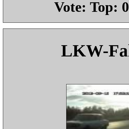
Vote: Top:
0
LKW-Fah