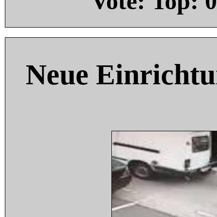
Vote: Top:
0
Neue Einricht