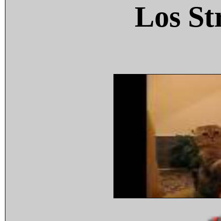
Los St