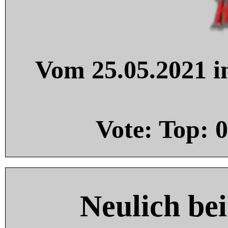
Vom 25.05.2021 in
Vote: Top:
0
Neulich be