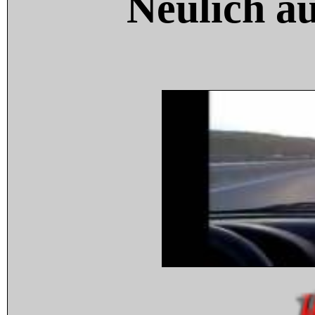
Neulich a