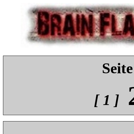
Seite
[ 1 ]