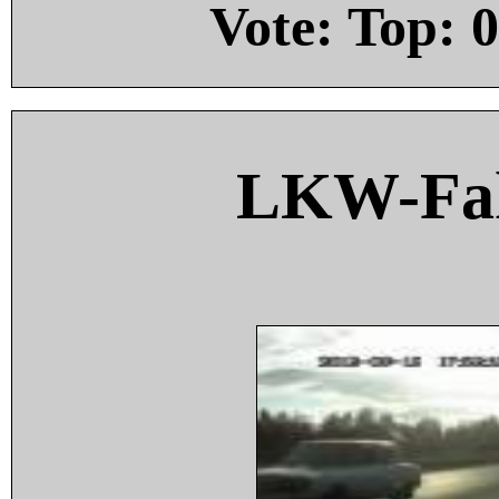
Vote: Top:
0
LKW-Fah