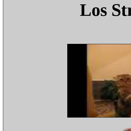
Los St