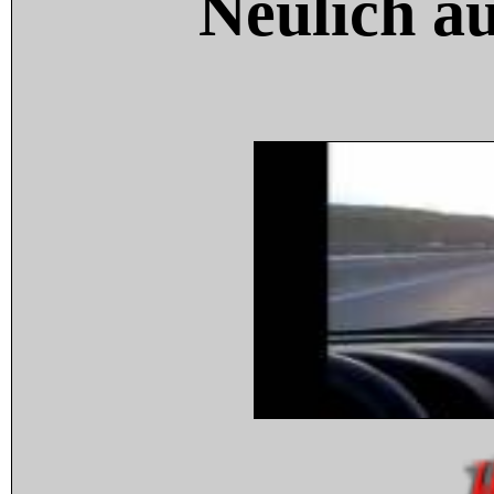
Neulich a