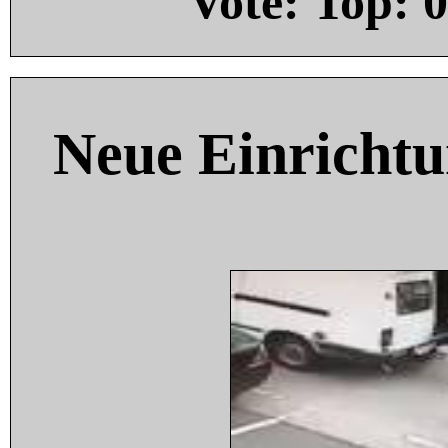
Vote: Top:
0
Neue Einricht