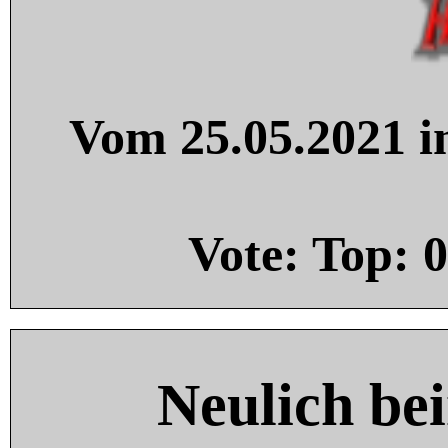
Vom 25.05.2021 in
Vote: Top:
0
Neulich be