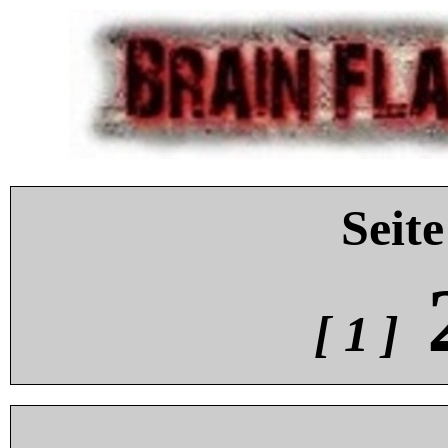
Seite
[ 1 ]