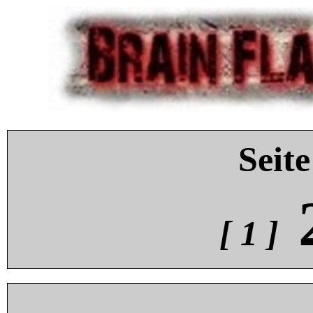
Seite
[ 1 ]