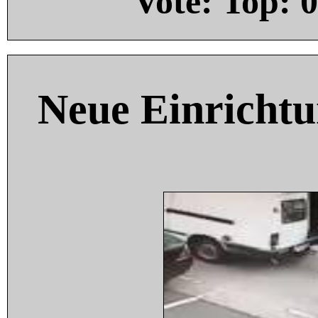
Vote: Top:
0
Neue Einricht