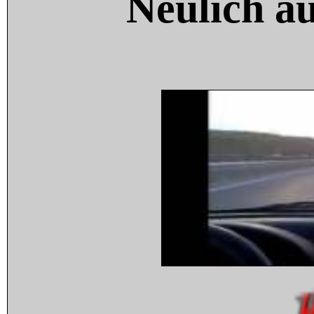
Neulich a