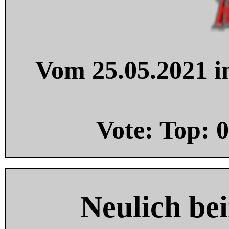
Vom 25.05.2021 in
Vote: Top:
0
Neulich be