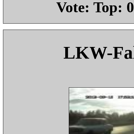
Vote: Top:
0
LKW-Fah