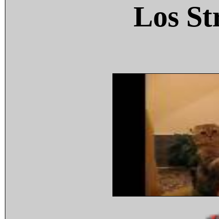
Los St