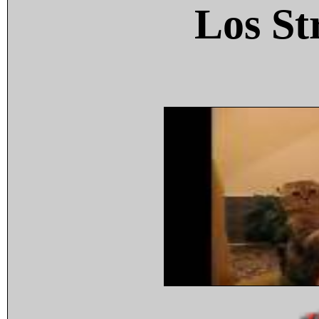
Los St