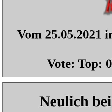
Vom 25.05.2021 in
Vote: Top:
0
Neulich be