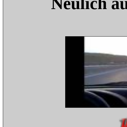
Neulich a