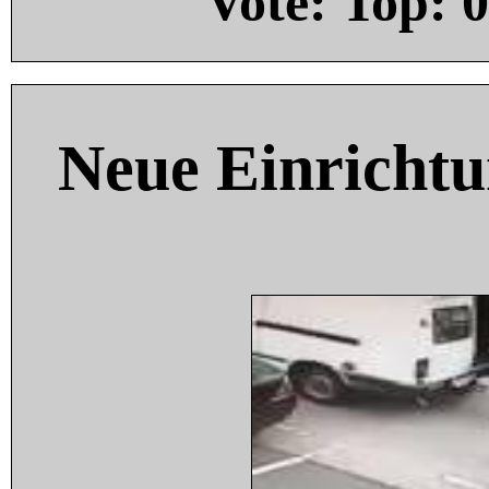
Vote: Top:
0
Neue Einricht