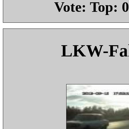
Vote: Top:
0
LKW-Fah