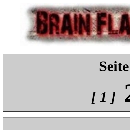
Seite
[ 1 ]