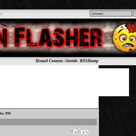
n
|
Hosted Content
Onride
RSSDump
|
|
cks: 996