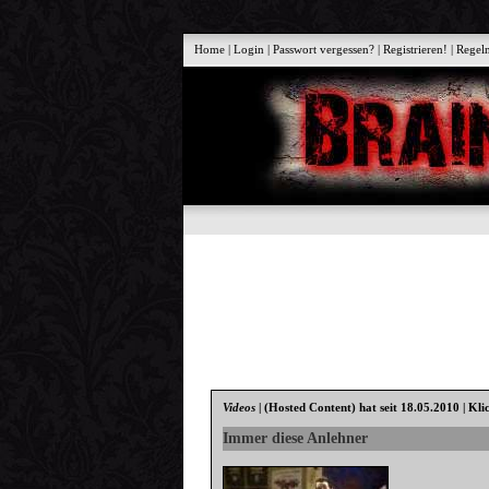
Home
|
Login
|
Passwort vergessen?
|
Registrieren!
|
Regel
Videos
|
(Hosted Content)
hat seit 18.05.2010 | Kli
Immer diese Anlehner