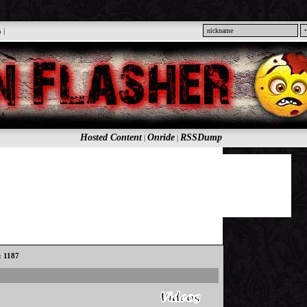
n
|
Hosted Content
Onride
RSSDump
|
|
: 1187