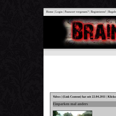
Home
|
Login
|
Passwort vergessen?
|
Registrieren!
|
Regel
Videos
|
(Link Content)
hat seit 22.04.2011 | Klicks
Einparken mal anders