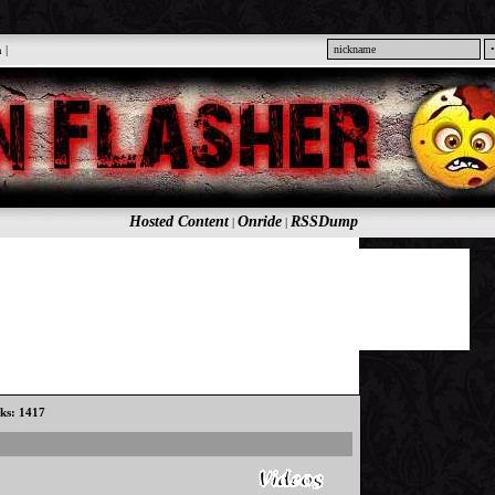
n
|
Hosted Content
Onride
RSSDump
|
|
cks: 1417