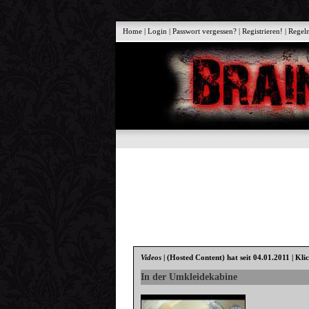
Home
|
Login
|
Passwort vergessen?
|
Registrieren!
|
Regel
Videos
|
(Hosted Content)
hat seit 04.01.2011 | Kli
In der Umkleidekabine